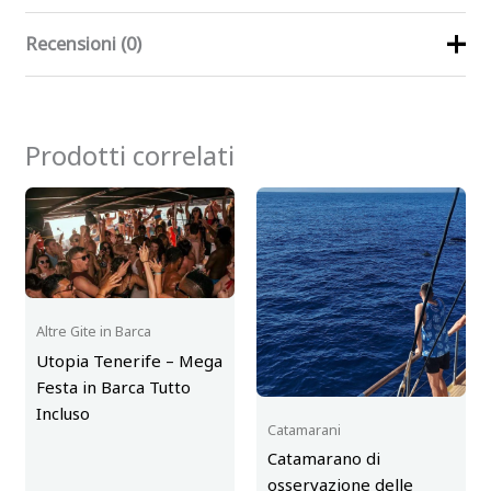
Recensioni (0)
Ancora non ci sono recensioni.
Prodotti correlati
Recensisci per primo “Yacht All
Inclusive – Charter di barche
private di 3 ore a Tenerife”
Devi
effettuare l’accesso
per pubblicare una
recensione.
Altre Gite in Barca
Utopia Tenerife – Mega
Festa in Barca Tutto
Incluso
Catamarani
Catamarano di
osservazione delle