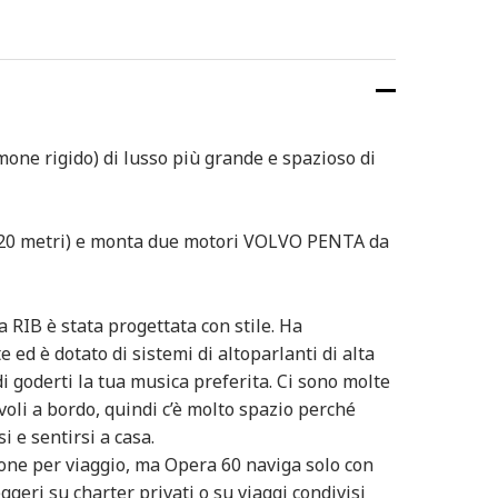
one rigido) di lusso più grande e spazioso di
i 20 metri) e monta due motori VOLVO PENTA da
 RIB è stata progettata con stile. Ha
 ed è dotato di sistemi di altoparlanti di alta
di goderti la tua musica preferita. Ci sono molte
tavoli a bordo, quindi c’è molto spazio perché
i e sentirsi a casa.
sone per viaggio, ma Opera 60 naviga solo con
eri su charter privati ​​o su viaggi condivisi