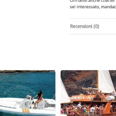
Offriamo anche charter 
sei interessato, mandac
Recensioni (0)
Ancora non ci sono rece
Recensisci per
60 (RIB Gigante
Devi
effettuare l’ac