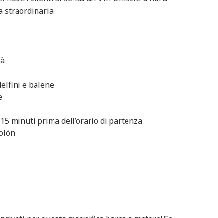
 straordinaria.
tà
elfini e balene
e
 15 minuti prima dell’orario di partenza
Colón