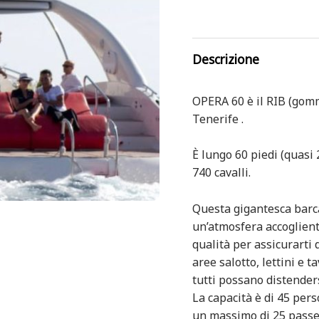
Descrizione
OPERA 60 è il RIB (gomm
Tenerife .
È lungo 60 piedi (quas
740 cavalli.
Questa gigantesca barca
un’atmosfera accogliente
qualità per assicurarti 
aree salotto, lettini e 
tutti possano distenders
La capacità è di 45 per
un massimo di 25 passegg