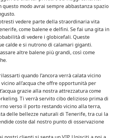
 In questo modo avrai sempre abbastanza spazio
ngusto.
tresti vedere parte della straordinaria vita
nerife, come balene e delfini. Se fai una gita in
babilità di vedere i globicefali. Queste
e calde e si nutrono di calamari giganti.
assare altre balene più grandi, così come
ghe.
ilassarti quando l’ancora verrà calata vicino
 vicino all’acqua che offre opportunità per
t’acqua grazie alla nostra attrezzatura come
orkeling. Ti verrà servito cibo delizioso prima di
torno verso il porto restando vicino alla terra,
sta delle bellezze naturali di Tenerife, tra cui la
lendide coste dal nostro punto di osservazione
nostri clienti si senta un VIP. Unisciti a noi a