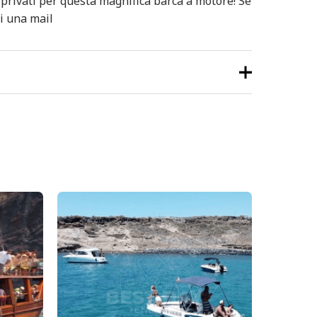
privati ​​per questa magnifica barca a motore! Se
i una mail
nsioni.
 primo “Barca a motore Opera
) – Gita in barca di 3 ore”
cesso
per pubblicare una recensione.