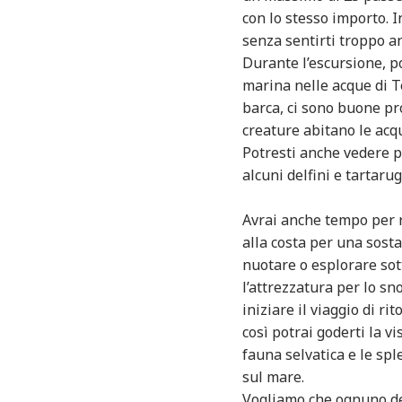
con lo stesso importo.
senza sentirti troppo a
Durante l’escursione, po
marina nelle acque di Te
barca, ci sono buone pro
creature abitano le acqu
Potresti anche vedere p
alcuni delfini e tartaru
Avrai anche tempo per r
alla costa per una sosta
nuotare o esplorare sot
l’attrezzatura per lo sn
iniziare il viaggio di ri
così potrai goderti la vi
fauna selvatica e le sp
sul mare.
Vogliamo che ognuno dei 