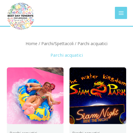
Vai
al
contenuto
Home
/
Parchi/Spettacoli
/ Parchi acquatici
Parchi acquatici
Parchi acquatici
Parchi acquatici