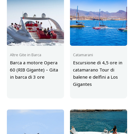
Gigantes/Masca)”
Devi
effettuare l’accesso
per pubblicare una
recensione.
Altre Gite in Barca
Catamarani
Barca a motore Opera
Escursione di 4,5 ore in
60 (RIB Gigante) – Gita
catamarano Tour di
in barca di 3 ore
balene e delfini a Los
Gigantes