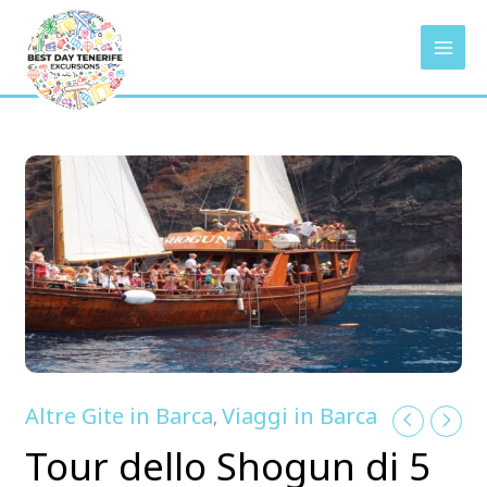
Vai
al
contenuto
Altre Gite in Barca
Viaggi in Barca
,
Tour dello Shogun di 5