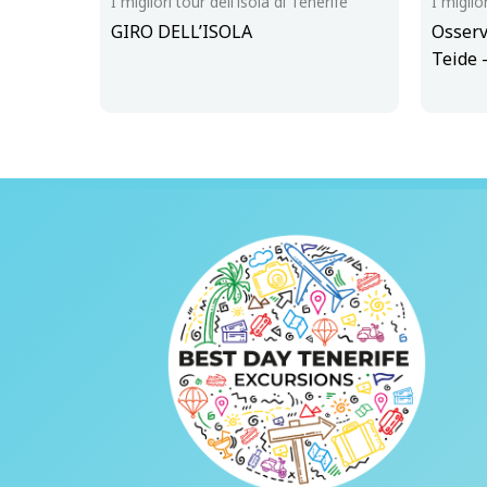
I migliori tour dell'isola di Tenerife
I miglio
GIRO DELL’ISOLA
Osserv
Teide 