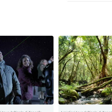
Ancora non ci sono rece
Recensisci per
Devi
effettuare l’ac