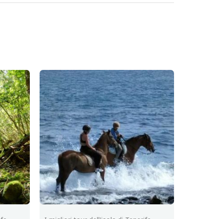
nsioni.
 primo “Puerto de La Cruz”
cesso
per pubblicare una recensione.