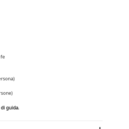
ife
ersona)
rsone)
di guida.