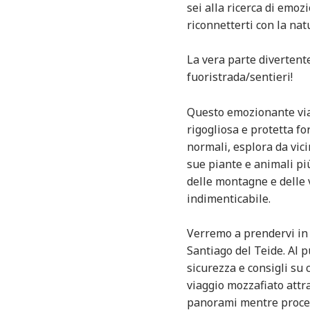
sei alla ricerca di emoz
riconnetterti con la nat
La vera parte divertente
fuoristrada/sentieri!
Questo emozionante viag
rigogliosa e protetta fo
normali, esplora da vic
sue piante e animali più
delle montagne e delle
indimenticabile.
Verremo a prendervi in ​​
Santiago del Teide. Al 
sicurezza e consigli su 
viaggio mozzafiato attr
panorami mentre procedi