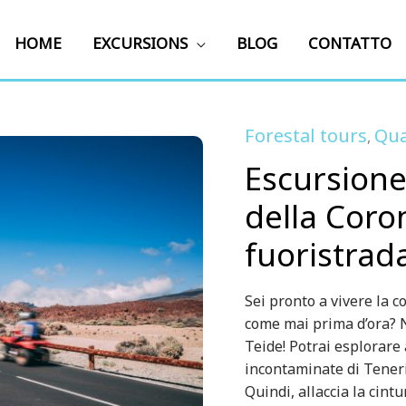
HOME
EXCURSIONS
BLOG
CONTATTO
Forestal tours
Qu
,
Escursione
della Coro
fuoristrada
Sei pronto a vivere la 
come mai prima d’ora? N
Teide! Potrai esplorare 
incontaminate di Teneri
Quindi, allaccia la cint