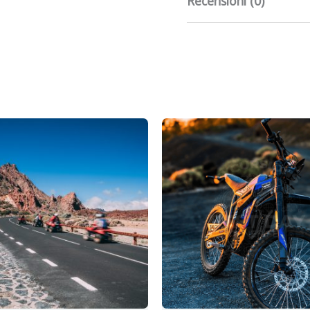
Recensioni (0)
Ancora non ci sono rece
Recensisci per
foresta della 
fuoristrada/sen
Devi
effettuare l’ac