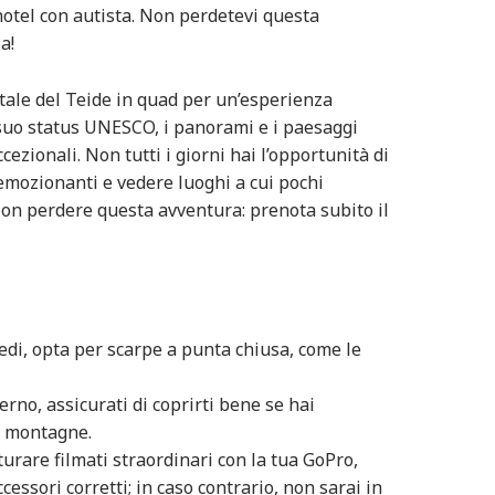
otel con autista. Non perdetevi questa
a!
stale del Teide in quad per un’esperienza
 suo status UNESCO, i panorami e i paesaggi
ezionali. Non tutti i giorni hai l’opportunità di
 emozionanti e vedere luoghi a cui pochi
Non perdere questa avventura: prenota subito il
iedi, opta per scarpe a punta chiusa, come le
rno, assicurati di coprirti bene se hai
le montagne.
turare filmati straordinari con la tua GoPro,
ccessori corretti; in caso contrario, non sarai in