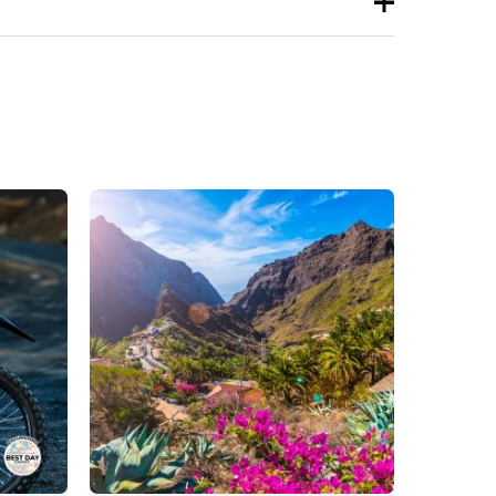
nsioni.
 primo “Escursione in quad nella
Corona – 3 ore (50%
tieri)”
cesso
per pubblicare una recensione.