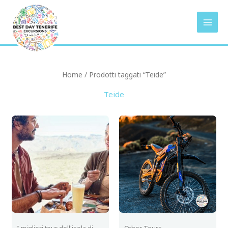
Vai
al
contenuto
Home
/ Prodotti taggati “Teide”
Teide
I migliori tour dell'isola di
Other Tours